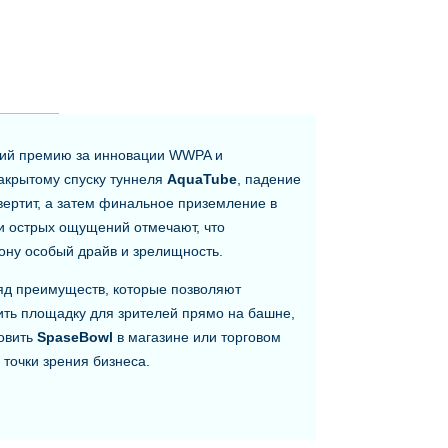
И
ший премию за инновации WWPA и
акрытому спуску туннеля
AquaTube
, падение
 вертит, а затем финальное приземление в
ли острых ощущений отмечают, что
ну особый драйв и зрелищность.
д преимуществ, которые позволяют
ить площадку для зрителей прямо на башне,
новить
SpaseBowl
в магазине или торговом
 точки зрения бизнеса.