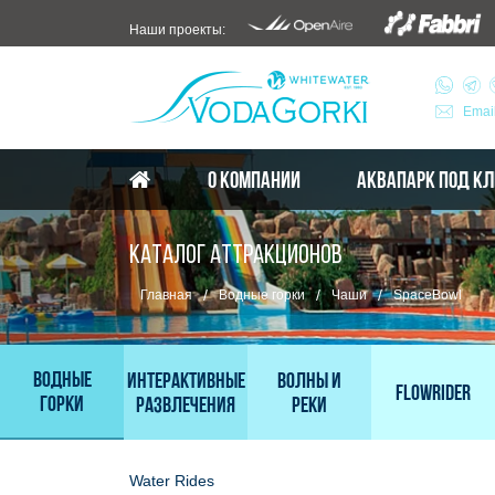
Наши проекты:
Emai
О КОМПАНИИ
АКВАПАРК ПОД К
КАТАЛОГ АТТРАКЦИОНОВ
/
/
/
Главная
Водные горки
Чаши
SpaceBowl
Водные
Интерактивные
Волны и
FlowRider
горки
развлечения
реки
Water Rides