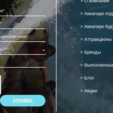
> О компании
> Аквапарк по
> Аквапарк бу
> Аттракционы
> Бренды
> Выполненные
> Блог
> Акции