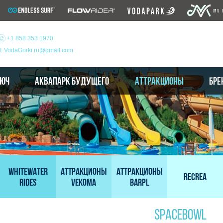
+1 858 353 1970
l: VodaGorki.ru@gmail.com
ЛЮЧ
АКВАПАРК БУДУЩЕГО
АТТРАКЦИОНЫ
БРЕ
WhiteWater
Аттракционы
АТТРАКЦИОНЫ
RECREA
Rides
Vekoma
BARPL
SPACEBOWL