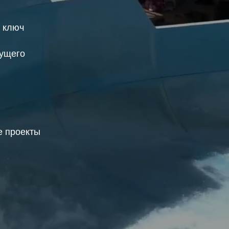
д ключ
дущего
 проекты