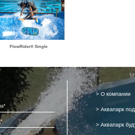
FlowRider® Single
> О компании
> Аквапарк по
> Аквапарк бу