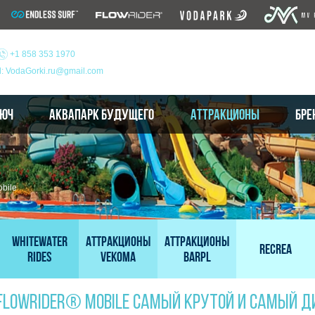
+1 858 353 1970
l: VodaGorki.ru@gmail.com
ЛЮЧ
АКВАПАРК БУДУЩЕГО
АТТРАКЦИОНЫ
БРЕ
bile
WhiteWater
Аттракционы
АТТРАКЦИОНЫ
RECREA
Rides
Vekoma
BARPL
FLOWRIDER® MOBILE САМЫЙ КРУТОЙ И САМЫЙ 