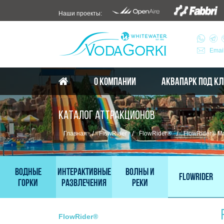
Наши проекты:
Emai
О КОМПАНИИ
АКВАПАРК ПОД К
КАТАЛОГ АТТРАКЦИОНОВ
/
/
/
Главная
FlowRider
FlowRider®
FlowRider® Mo
Водные
Интерактивные
Волны и
FlowRider
горки
развлечения
реки
FlowRider®