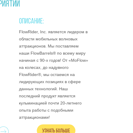
РИЯТИЙ
ОПИСАНИЕ:
FlowRider, Inc. является лидером в
области мобильных волновых
аттракционов. Мы поставляем
наши FlowBarrels® по всему миру
начиная с 90-х годов! От «MoFlow»
на колесах, до надувного
FlowRider®, мы остаемся на
лидирующих позициях в сфере
данных технологий. Наш
последний продукт является
кульминацией почти 20-летнего
опыта работы с подобными
аттракционами!
Узнать больше
Next