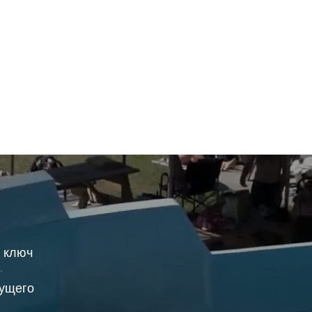
д ключ
дущего