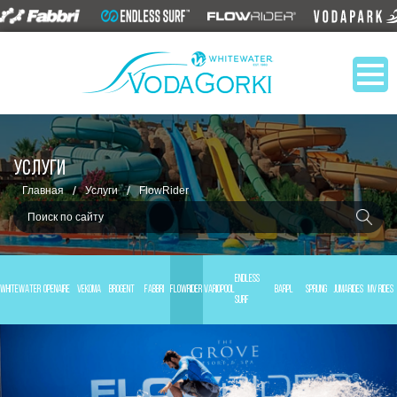
УСЛУГИ
/
/
Главная
Услуги
FlowRider
ENDLESS
WHITEWATER
OPENAIRE
VEKOMA
BROGENT
FABBRI
FLOWRIDER
VARIOPOOL
BARPL
SPRUNG
JUMARIDES
MV RIDES
SURF