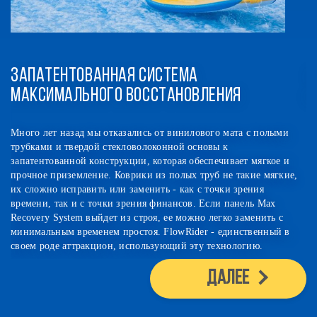
ванная система
Запатентован
ного восстановления
катания
 мы отказались от винилового мата с полыми
Самые передовые пате
дой стекловолоконной основы к
для катания, т.к. ис
 конструкции, которая обеспечивает мягкое и
более безопасными, 
ение. Коврики из полых труб не такие мягкие,
ощущений. Гости пол
ить или заменить - как с точки зрения
с точки зрения финансов. Если панель Max
выйдет из строя, ее можно легко заменить с
менем простоя. FlowRider - единственный в
акцион, использующий эту технологию.
Далее