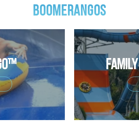
Boomerangos
go™
Famil