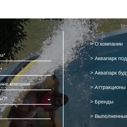
> О компании
> Аквапарк по
> Аквапарк бу
> Аттракционы
> Бренды
> Выполненные