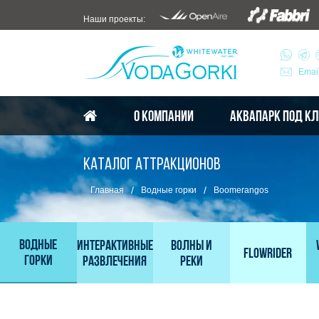
Наши проекты:
Emai
О КОМПАНИИ
АКВАПАРК ПОД К
КАТАЛОГ АТТРАКЦИОНОВ
/
/
Главная
Водные горки
Boomerangos
Водные
Интерактивные
Волны и
FlowRider
горки
развлечения
реки