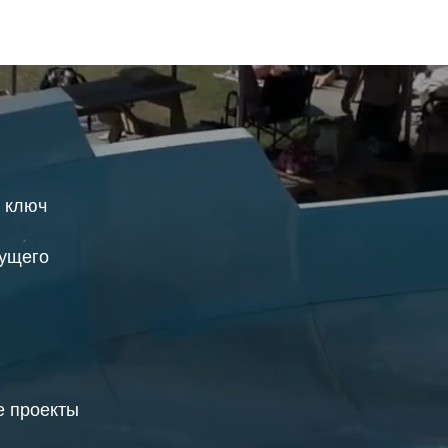
д ключ
дущего
 проекты