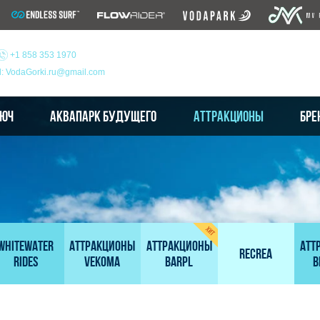
+1 858 353 1970
l: VodaGorki.ru@gmail.com
ЛЮЧ
АКВАПАРК БУДУЩЕГО
АТТРАКЦИОНЫ
БРЕ
WhiteWater
Аттракционы
АТТРАКЦИОНЫ
Атт
RECREA
Rides
Vekoma
BARPL
B