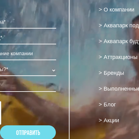
> О компании
> Аквапарк по
> Аквапарк бу
> Аттракционы
> Бренды
> Выполненные
> Блог
> Акции