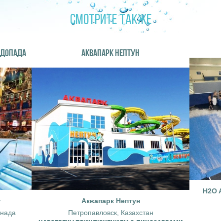
СМОТРИТЕ ТАКЖЕ
ОДОПАДА
АКВАПАРК НЕПТУН
H2O A
w
Аквапарк Нептун
анада
Петропавловск, Казахстан