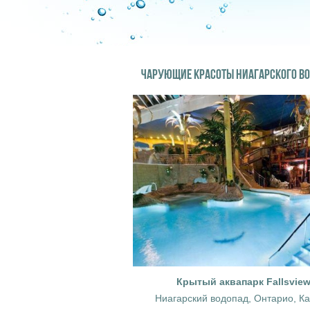
ЧАРУЮЩИЕ КРАСОТЫ НИАГАРСКОГО В
Крытый аквапарк Fallsvie
Ниагарский водопад, Онтарио, К