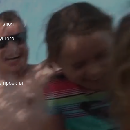
д ключ
дущего
 проекты