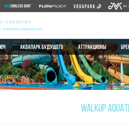
+1 858 353 1970
l: VodaGorki.ru@gmail.com
ЛЮЧ
АКВАПАРК БУДУЩЕГО
АТТРАКЦИОНЫ
БРЕ
IC CENTER, USA
WALKUP AQUAT