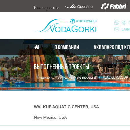
Наши проекты:
Emai
О КОМПАНИИ
АКВАПАРК ПОД К
ВЫПОЛНЕННЫЕ ПРОЕКТЫ
/
/
Главная
Выполненные проекты
WALKUP AQUAT
WALKUP AQUATIC CENTER, USA
New Mexico, USA