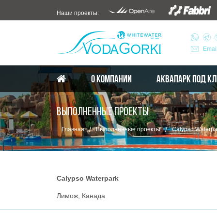
Наши проекты:
Emai
О КОМПАНИИ
АКВАПАРК ПОД К
ВЫПОЛНЕННЫЕ ПРОЕКТЫ
/
/
Главная
Выполненные проекты
Calypso Waterpa
Calypso Waterpark
Лимож, Канада