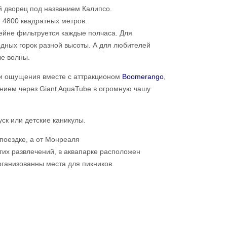
 дворец под названием Калипсо.
 4800 квадратных метров.
сейне фильтруется каждые полчаса. Для
дных горок разной высоты. А для любителей
ые волны.
ти ощущения вместе с аттракционом
Boomerango
,
нием через Giant AquaTube в огромную чашу
уск или детские каникулы.
 поездке, а от Монреаля
гих развлечений, в аквапарке расположен
рганизованны места для пикников.