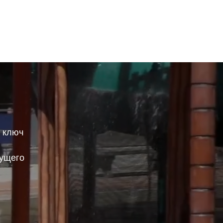
д ключ
дущего