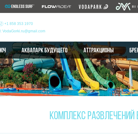
+1 858 353 1970
l: VodaGorki.ru@gmail.com
ЛЮЧ
АКВАПАРК БУДУЩЕГО
АТТРАКЦИОНЫ
БРЕ
rk
КОМПЛЕКС РАЗВЛЕЧЕНИЙ 