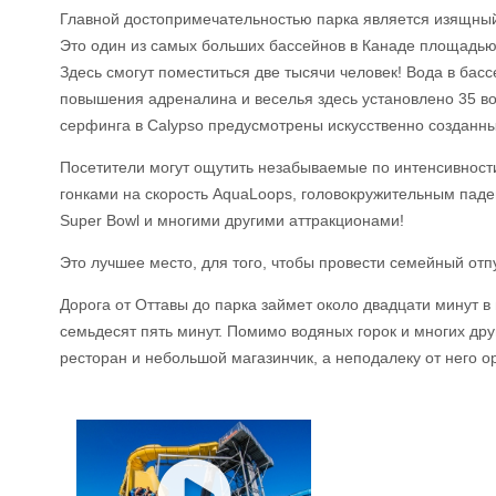
Главной достопримечательностью парка является изящный
Это один из самых больших бассейнов в Канаде площадью
Здесь смогут поместиться две тысячи человек! Вода в бас
повышения адреналина и веселья здесь установлено 35 во
серфинга в Calypso предусмотрены искусственно созданн
Посетители могут ощутить незабываемые по интенсивнос
гонками на скорость AquaLoops, головокружительным паде
Super Bowl и многими другими аттракционами!
Это лучшее место, для того, чтобы провести семейный отп
Дорога от Оттавы до парка займет около двадцати минут в
семьдесят пять минут. Помимо водяных горок и многих дру
ресторан и небольшой магазинчик, а неподалеку от него о