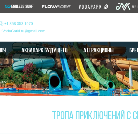
+1 858 353 1970
l: VodaGorki.ru@gmail.com
ЛЮЧ
АКВАПАРК БУДУЩЕГО
АТТРАКЦИОНЫ
БРЕ
Park
ТРОПА ПРИКЛЮЧЕНИЙ С С