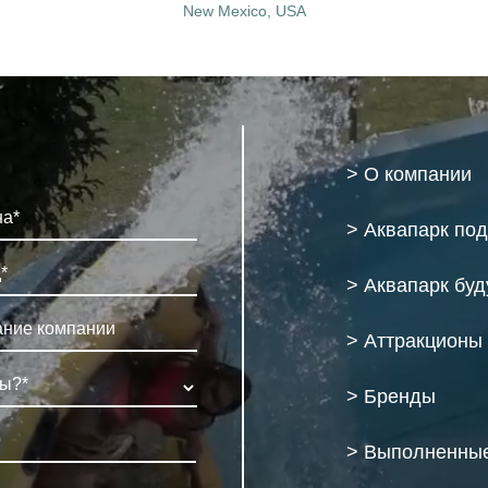
New Mexico, USA
> О компании
> Аквапарк по
> Аквапарк бу
> Аттракционы
> Бренды
> Выполненные