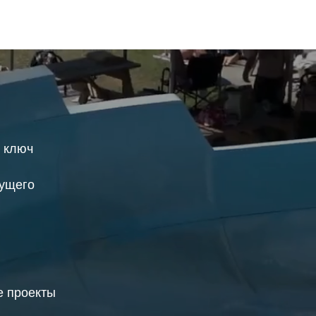
д ключ
дущего
 проекты