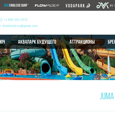
+1 858 353 1970
l: VodaGorki.ru@gmail.com
ЛЮЧ
АКВАПАРК БУДУЩЕГО
АТТРАКЦИОНЫ
БРЕ
JUMA