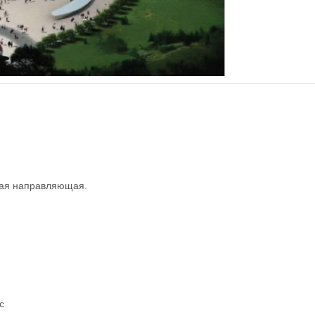
вая направляющая.
с