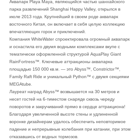
Аквапарк Playa Maya, являющийся частью шанхайского
парка развлечений Shanghai Happy Valley, открылся в
июле 2013 года. Крупнейший в своем роде аквапарк
восточного Китая, он включает в себя целую коллекцию
впечатляющих горок и приключений.
Компания WhiteWater спроектировала огромный аквапарк
и оснастила его двумя водными комплексами вкупе с
тематически оформленной структурой AquaPlay Giant
RainFortress™. Ключевые аттракционы аквапарка
площадью 150 000 кв.м. — это Abyss™, Constrictor™,
Family Raft Ride и уникальный Python™ с двумя секциями
MEGAtube.
Лауреат наград Abyss™ возвышается на 30 метров и
несет гостей на 6-тиместом снаряде сквозь череду
поворотов и закручиваний прямо в сердце аттракциона!
Благодаря увеличенной высоте стены и удлиненной
воронке дизайнерам удалось обеспечить неповторимое
падение и непрерывные колебания при катании, при этом
отказавшись от водных тормозов.