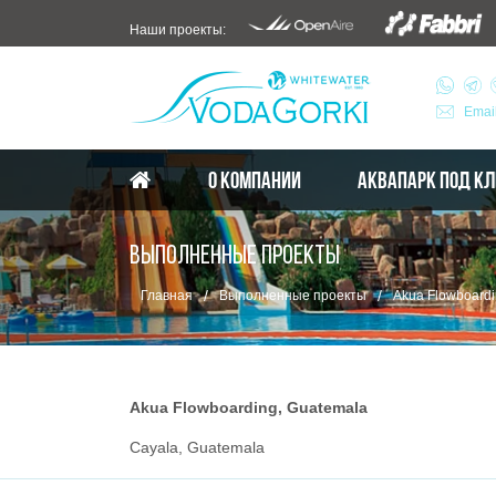
Наши проекты:
Emai
О КОМПАНИИ
АКВАПАРК ПОД К
ВЫПОЛНЕННЫЕ ПРОЕКТЫ
/
/
Главная
Выполненные проекты
Akua Flowboardi
Akua Flowboarding, Guatemala
Cayala, Guatemala