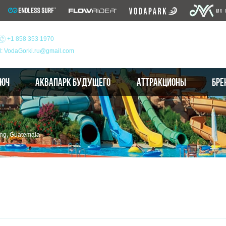
+1 858 353 1970
l: VodaGorki.ru@gmail.com
ЛЮЧ
АКВАПАРК БУДУЩЕГО
АТТРАКЦИОНЫ
БРЕ
ng, Guatemala