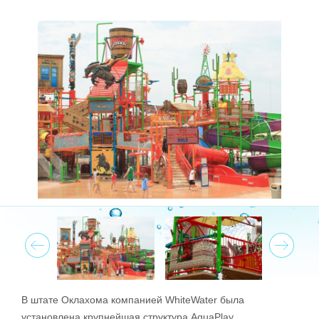
Prev
Next
В штате Оклахома компанией WhiteWater была
установлена крупнейшая структура AquaPlay.