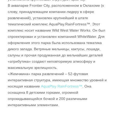
В аквапарке Frontier City, расположенном в Оклахоме (к
слову, принадлежащем компании-лидеру в сфере
развлечений), установлен крупнейший в штате
тематический комплекс AquaPlay.RainFortress™. Этот
комплекс носит название Wild West Water Works. Он был
спроектирован и установлен компанией WhiteWater. Для
оформления этого парка была использована тематика
дикого запада. Ветряные мельницы, кактусы, лошади,
салуны и прочая продуманная до мельчайших деталей
«атрибутика» создают неповторимую атмосферу и
максимальную зрелищность.
«Жемчжина» парка развлечений – 52-футовая
интерактивная структура, имеющая множество уровней и
носящая название
AquaPlay RainFortress™
. Она
оснащена 8 детскими горками, огромной
опрокидывающейся бочкой и 200 различными
интерактивными элементами.