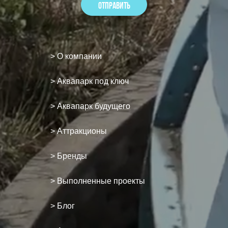
> О компании
> Аквапарк под ключ
> Аквапарк будущего
> Аттракционы
> Бренды
> Выполненные проекты
> Блог