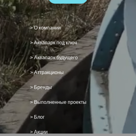
> О компании
> Аквапарк под ключ
> Аквапарк будущего
> Аттракционы
> Бренды
> Выполненные проекты
> Блог
> Акции