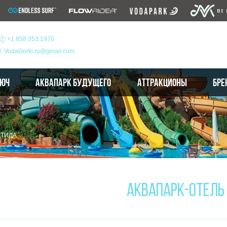
+1 858 353 1970
l: VodaGorki.ru@gmail.com
ЛЮЧ
АКВАПАРК БУДУЩЕГО
АТТРАКЦИОНЫ
БРЕ
НТИДА
АКВАПАРК-ОТЕЛЬ