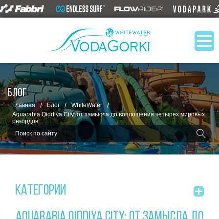
БЛОГ
/
/
/
Главная
Блог
WhiteWater
Aquarabia Qiddiya City: от замысла до воплощения четырех мировых
рекордов
Категории
AQUARABIA QIDDIYA CITY: ОТ ЗАМЫСЛА ДО