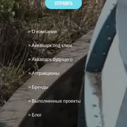
> О компании
> Аквапарк под ключ
> Аквапарк будущего
> Аттракционы
> Бренды
> Выполненные проекты
> Блог