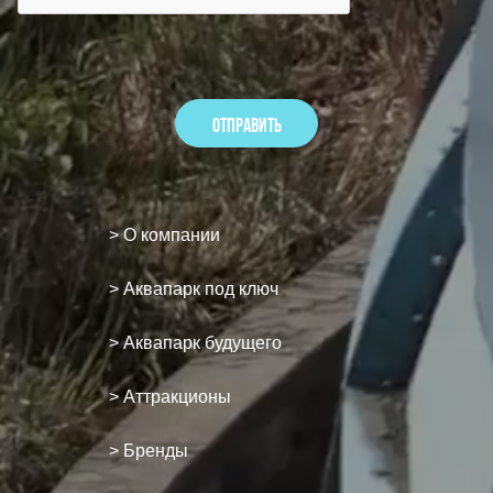
> О компании
> Аквапарк под ключ
> Аквапарк будущего
> Аттракционы
> Бренды