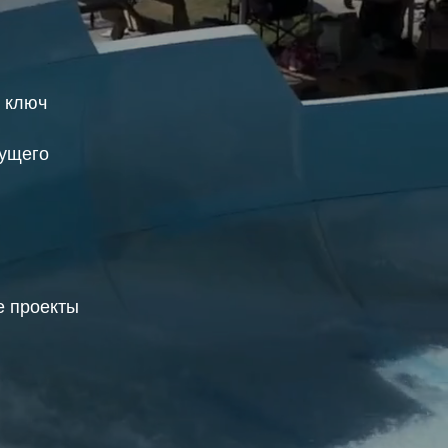
д ключ
дущего
 проекты