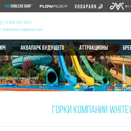
+1 858 353 1970
l: VodaGorki.ru@gmail.com
ЛЮЧ
АКВАПАРК БУДУЩЕГО
АТТРАКЦИОНЫ
БРЕ
 WhiteWater на лайнере
ГОРКИ КОМПАНИИ WHITE