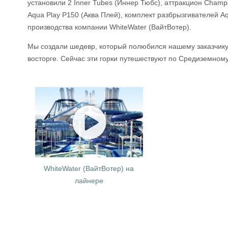
установили 2 Inner Tubes (Иннер Тюбс), аттракцион Cham
Aqua Play P150 (Аква Плей), комплект разбрызгивателей A
производства компании WhiteWater (ВайтВотер).
Мы создали шедевр, который полюбился нашему заказчику и
восторге. Сейчас эти горки путешествуют по Средиземном
WhiteWater (ВайтВотер) на
лайнере