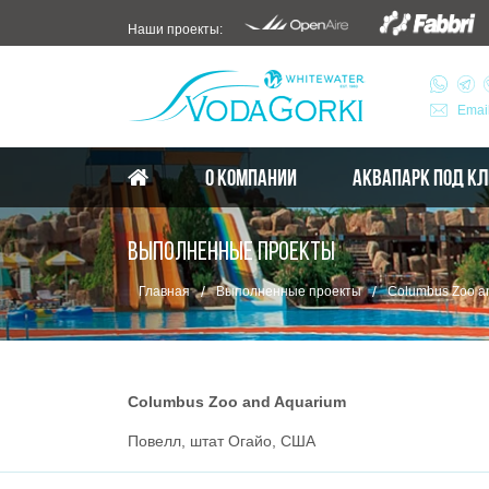
Наши проекты:
Emai
О КОМПАНИИ
АКВАПАРК ПОД К
ВЫПОЛНЕННЫЕ ПРОЕКТЫ
/
/
Главная
Выполненные проекты
Columbus Zoo a
Columbus Zoo and Aquarium
Повелл, штат Огайо, США