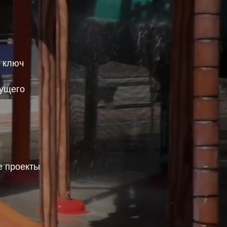
д ключ
дущего
 проекты