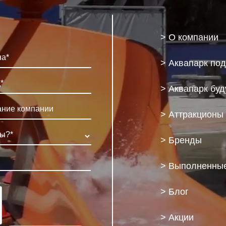
> О компании
> Аквапарк по
> Аквапарк бу
> Аттракционы
> Бренды
> Выполненные
> Блог
> Акции