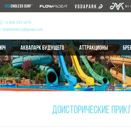
+1 858 353 1970
l: VodaGorki.ru@gmail.com
ЛЮЧ
АКВАПАРК БУДУЩЕГО
АТТРАКЦИОНЫ
БРЕ
nd Aquarium
ДОИСТОРИЧЕСКИЕ ПРИК