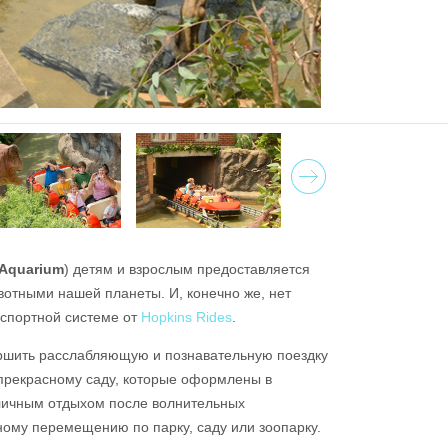
Next
Aquarium
) детям и взрослым предоставляется
отными нашей планеты. И, конечно же, нет
анспортной системе от
Hopkins Rides
.
ершить расслабляющую и познавательную поездку
прекрасному саду, которые оформлены в
тличным отдыхом после волнительных
ному перемещению по парку, саду или зоопарку.