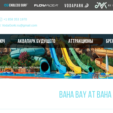
+1 858 353 1970
l: VodaGorki.ru@gmail.com
ЛЮЧ
АКВАПАРК БУДУЩЕГО
АТТРАКЦИОНЫ
БРЕ
HA MAR, Багамские острова
BAHA BAY AT BAHA