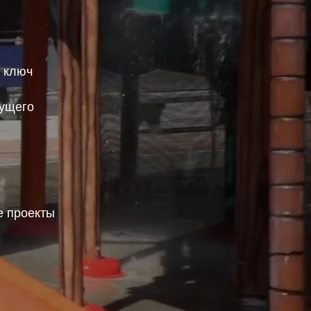
д ключ
дущего
 проекты