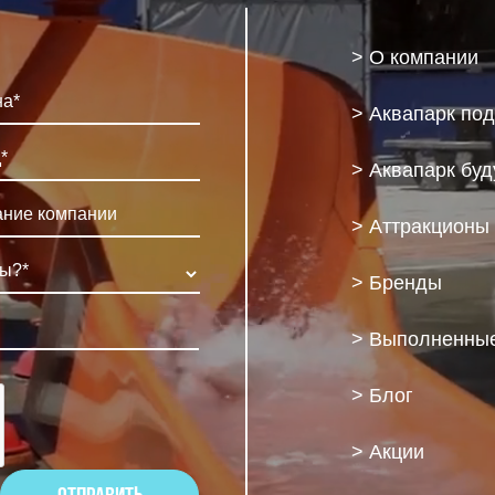
> О компании
> Аквапарк по
> Аквапарк бу
> Аттракционы
> Бренды
> Выполненные
> Блог
> Акции