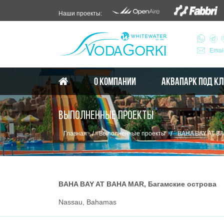
Наши проекты:
Emai
О КОМПАНИИ
АКВАПАРК ПОД К
ВЫПОЛНЕННЫЕ ПРОЕКТЫ
/
/
Главная
Выполненные проекты
BAHA BAY AT BA
BAHA BAY AT BAHA MAR, Багамские острова
Nassau, Bahamas