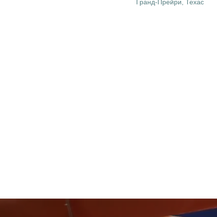
Гранд-Прейри, Техас