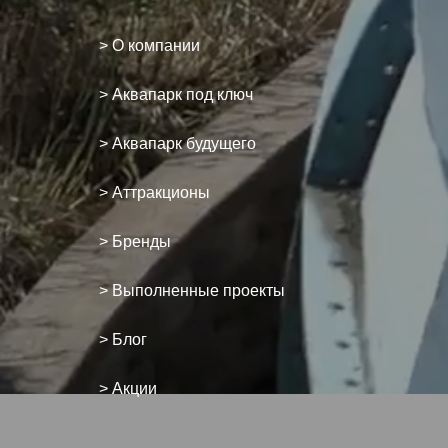
> О компании
> Аквапарк под ключ
> Аквапарк будущего
> Аттракционы
> Бренды
> Выполненные проекты
> Блог
> Акции