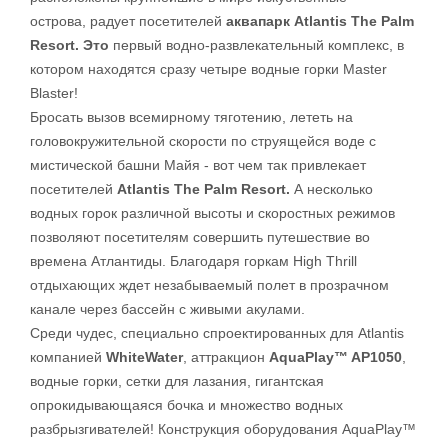
острова,
радует посетителей
аквапарк Atlantis The Palm
Resort. Это
первый водно-развлекательный комплекс, в
котором находятся сразу четыре водные горки Master
Blaster!
Бросать вызов всемирному тяготению, лететь на
головокружительной скорости по струящейся воде с
мистической башни Майя - вот чем так привлекает
посетителей
Atlantis The Palm Resort.
А н
есколько
водных горок различной высоты и скоростных режимов
позволяют посетителям совершить путешествие во
времена Атлантиды. Благодаря горкам High Thrill
отдыхающих ждет незабываемый полет в прозрачном
канале через бассейн с живыми акулами.
Среди чудес, специально спроектированных для Atlantis
компанией
WhiteWater
, аттракцион
AquaPlay™ AP1050
,
водные горки, сетки для лазания, гигантская
опрокидывающаяся бочка и множество водных
разбрызгивателей! Конструкция оборудования AquaPlay™