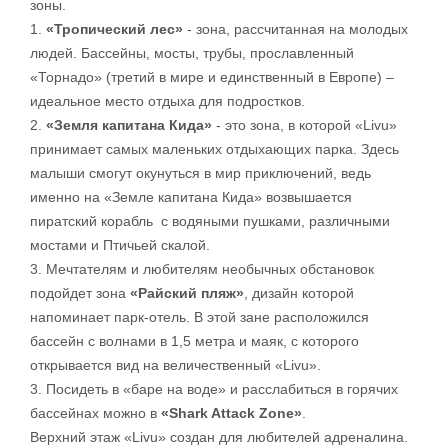
зоны.
1.
«Тропический лес»
- зона, рассчитанная на молодых
людей. Бассейны, мосты, трубы, прославленный
«Торнадо» (третий в мире и единственный в Европе) –
идеальное место отдыха для подростков.
2.
«Земля капитана Кида»
- это зона, в которой «Livu»
принимает самых маленьких отдыхающих парка. Здесь
малыши смогут окунуться в мир приключений, ведь
именно на «Земле капитана Кида» возвышается
пиратский корабль с водяными пушками, различными
мостами и Птичьей скалой.
3. Мечтателям и любителям необычных обстановок
подойдет зона
«Райский пляж»
, дизайн которой
напоминает парк-отель. В этой зане расположился
бассейн с волнами в 1,5 метра и маяк, с которого
открывается вид на величественный «Livu».
3. Посидеть в «баре на воде» и расслабиться в горячих
бассейнах можно в
«Shark Attack Zone»
.
Верхний этаж «Livu» создан для любителей адреналина.