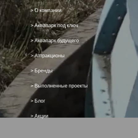
> О компании
> Аквапарк под ключ
> Аквапарк будущего
> Аттракционы
> Бренды
> Выполненные проекты
> Блог
> Акции