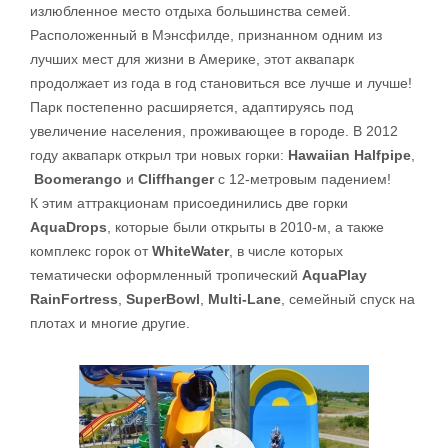
излюбленное место отдыха большинства семей.
Расположенный в Мэнсфилде, признанном одним из
лучших мест для жизни в Америке, этот аквапарк
продолжает из года в год становиться все лучше и лучше!
Парк постепенно расширяется, адаптируясь под
увеличение населения, проживающее в городе. В 2012
году аквапарк открыл три новых горки:
Hawaiian Halfpipe
,
Boomerango
и
Cliffhanger
с 12-метровым падением!
К этим аттракционам присоединились две горки
AquaDrops
, которые были открыты в 2010-м, а также
комплекс горок от
WhiteWater
, в числе которых
тематически оформленный тропический
AquaPlay
RainFortress
,
SuperBowl
,
Multi-Lane
, семейный спуск на
плотах и многие другие.