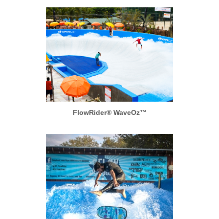
FlowRider® WaveOz™