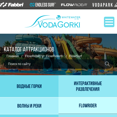
КАТАЛОГ АТТРАКЦИОНОВ
/
/
/
Главная
FlowRider
FlowRider®
FlowSurf
Интерактивные
Водные горки
развлечения
FlowRider
Волны и реки