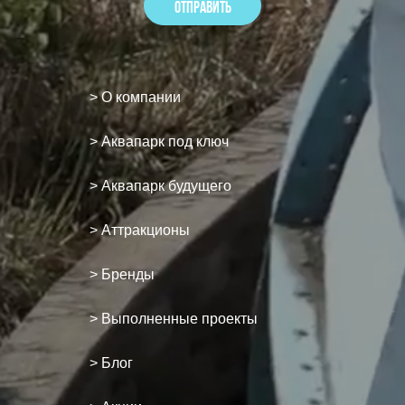
> О компании
> Аквапарк под ключ
> Аквапарк будущего
> Аттракционы
> Бренды
> Выполненные проекты
> Блог